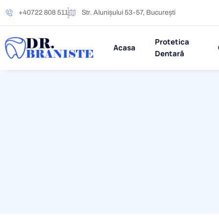
+40722 808 511
Str. Alunișului 53-57, București
Protetica
Acasa
Dentară