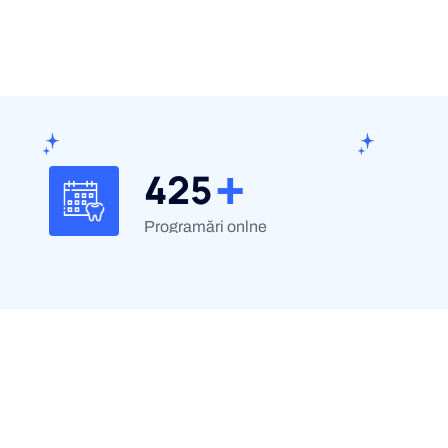
+
482
Programări onlne