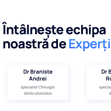
Întâlnește echipa
noastră de
Experți
Dr Braniste
Dr 
Andrei
R
specialist Chirurgie
special
dento-alveolara
d