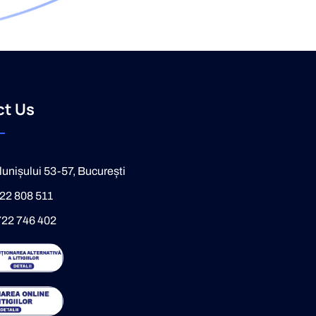
ct Us
Alunișului 53-57, București
22 808 511
722 746 402