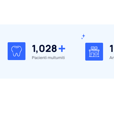
+
1,162
Pacienți mulțumiți
An