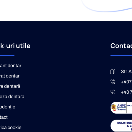
k-uri utile
Conta
ant dentar
Str. 
at dentar
+407
re dentară
+40 
eza dentara
odonție
tact
tica cookie